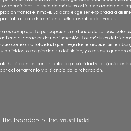
ectos cromáticos. La serie de módulos está emplazada en el e
lación frontal e inmóvil. La obra exige ser explorada a distint
arcial, lateral e intermitente. Mirar es mirar dos veces.
bra es compleja. La percepción simultánea de sólidos, colores,
ias tiene el carácter de una inmersión. Los módulos del sistema
acio como una totalidad que niega las jerarquías. Sin embar
 definidos, otros pierden su definición, y otros aún quedan a
le habita en los bordes entre la proximidad y la lejanía, entr
acer del ornamento y el silencio de la reiteración.
The boarders of the visual field