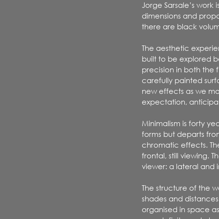
Jorge Sarsale’s work
dimensions and propor
there are black volum
The aesthetic experie
built to be explored 
precision in both th
carefully painted surf
new effects as we mo
expectation, anticipat
Minimalism is forty ye
forms but departs from
chromatic effects. Th
frontal, still viewing
viewer: a lateral and
The structure of the w
shades and distances 
organised in space as