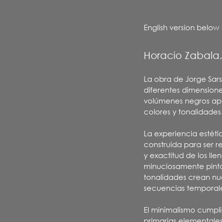
English version below
Horacio Zabala,
La obra de Jorge Sar
diferentes dimensione
volúmenes negros apo
colores y tonalidades
La experiencia estéti
construida para ser r
y exactitud de los lle
minuciosamente pintad
tonalidades crean nu
secuencias temporales 
El minimalismo cumpli
primarias elementales,