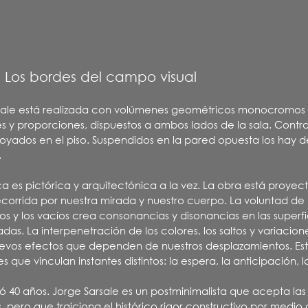
 Los bordes del campo visual
sale está realizada con volúmenes geométricos monocromos 
s y proporciones, dispuestos a ambos lados de la sala. Cont
yados en el piso. Suspendidos en la pared opuesta los hay d
.
ca es pictórica y arquitectónica a la vez. La obra está proyec
ecorrida por nuestra mirada y nuestro cuerpo. La voluntad d
nos y los vacíos crea consonancias y disonancias en las superfi
as. La interpenetración de los colores, los saltos y variacion
evos efectos que dependen de nuestros desplazamientos. Es
que vinculan instantes distintos: la espera, la anticipación, l
ó 40 años. Jorge Sarsale es un postminimalista que acepta las
 pero que traiciona el histórico rigor constructivo por medio 