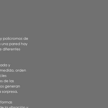
y policromos de
ra una pared hay
e diferentes
tada y
e medida, orden
cies
es de las
tos generan
a sorpresa.
 formas
de la vibración y