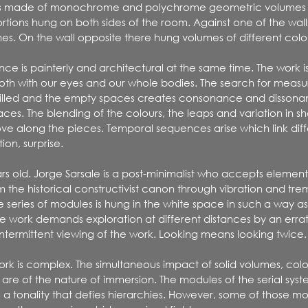
 is made of monochrome and polychrome geometric volumes o
tions hung on both sides of the room. Against one of the walls,
es. On the wall opposite there hung volumes of different col
nce is painterly and architectural at the same time. The work 
both with our eyes and our whole bodies. The search for measu
e filled and the empty spaces creates consonance and disson
aces. The blending of the colours, the leaps and variation in 
ve along the pieces. Temporal sequences arise which link dif
ion, surprise.
ars old. Jorge Sarsale is a post-minimalist who accepts elemen
 the historical constructivist canon through vibration and trem
e series of modules is hung in the white space in such a way a
. The work demands exploration at different distances by an errati
 intermittent viewing of the work. Looking means looking twice.
ork is complex. The simultaneous impact of solid volumes, colo
are of the nature of immersion. The modules of the serial sys
 a tonality that defies hierarchies. However, some of those 