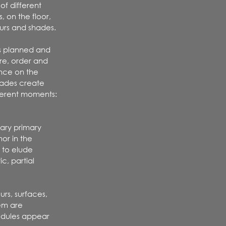
f different
 on the floor,
ours and shades.
is planned and
re, order and
ance on the
shades create
ferent moments:
tary primary
or in the
s to elude
c, partial
urs, surfaces,
tem are
modules appear