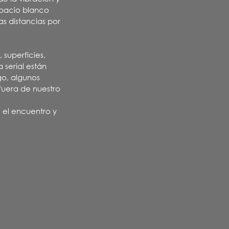
spacio blanco
as distancias por
 superficies,
 serial están
go, algunos
fuera de nuestro
e el encuentro y